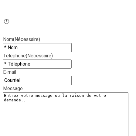
✉️
mwextermination@gmail.com
🕑
Disponible 24 h/24, 7 j/7
Nom
(Nécessaire)
Téléphone
(Nécessaire)
E-mail
Message