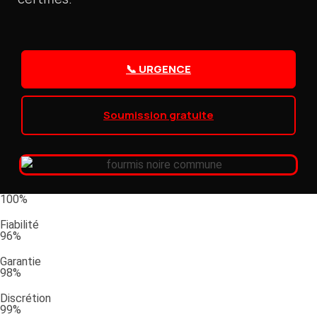
📞 URGENCE
Soumission gratuite
100%
Fiabilité
96%
Garantie
98%
Discrétion
99%