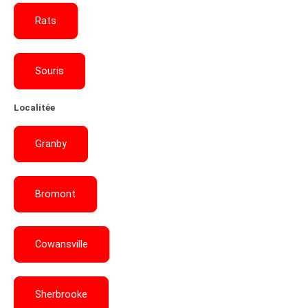
Rats
Souris
Localitée
Granby
Bromont
Cowansville
Sherbrooke