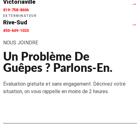
Victoriaville
→
819-758-8606
EXTERMINATEUR
Rive-Sud
→
450-649-1033
NOUS JOINDRE
Un Problème De
Guêpes ? Parlons-En.
Évaluation gratuite et sans engagement. Décrivez votre
situation, on vous rappelle en moins de 2 heures.
📞
1-866-499-6996
✉️
mwextermination@gmail.com