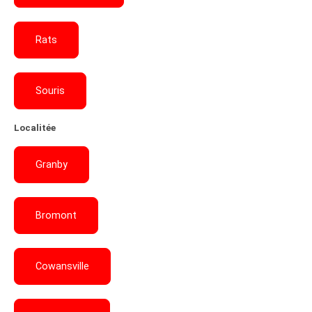
Rats
Souris
Localitée
Granby
Bromont
Cowansville