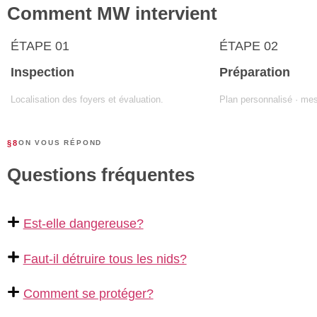
Comment MW intervient
ÉTAPE 01
ÉTAPE 02
Inspection
Préparation
Localisation des foyers et évaluation.
Plan personnalisé · mes
§8
ON VOUS RÉPOND
Questions fréquentes
Est-elle dangereuse?
Faut-il détruire tous les nids?
Comment se protéger?