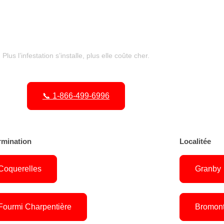
Plus l’infestation s’installe, plus elle coûte cher.
📞 1-866-499-6996
rmination
Localitée
Coquerelles
Granby
Fourmi Charpentière
Bromon