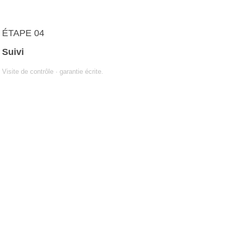
ÉTAPE 04
Suivi
Visite de contrôle · garantie écrite.