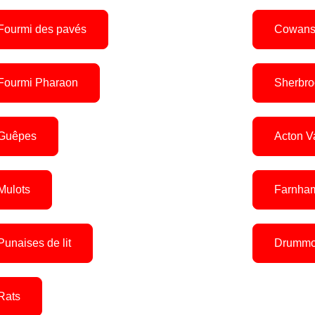
Fourmi des pavés
Cowansv
Fourmi Pharaon
Sherbro
Guêpes
Acton V
Mulots
Farnha
Punaises de lit
Drummon
Rats